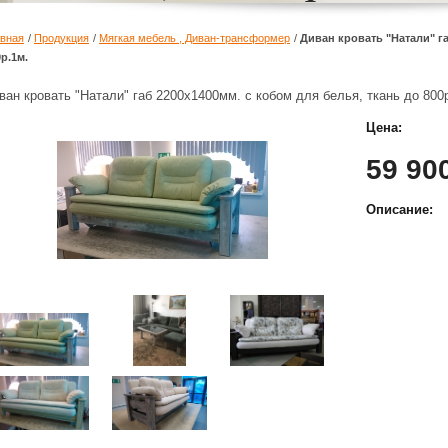
авная
/
Продукция
/
Мягкая мебель , Диван-трансформер
/
Диван кровать "Натали" га
р.1м.
ван кровать "Натали" габ 2200х1400мм. с кобом для белья, ткань до 800
Цена:
59 90
Описание: