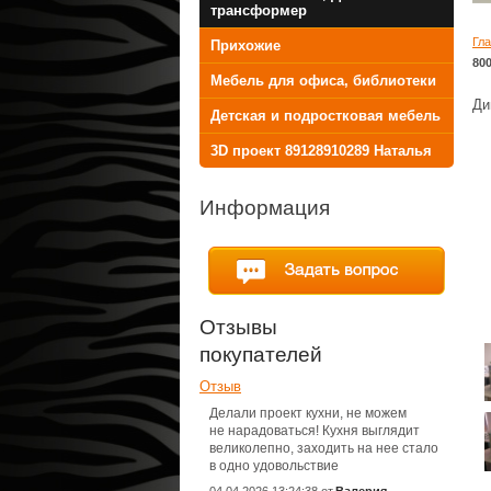
трансформер
Гл
Прихожие
800
Мебель для офиса, библиотеки
Ди
Детская и подростковая мебель
3D проект 89128910289 Наталья
Информация
Отзывы
покупателей
Отзыв
Делали проект кухни, не можем
не нарадоваться! Кухня выглядит
великолепно, заходить на нее стало
в одно удовольствие