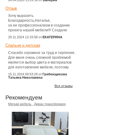
04.04.2026 13:24:38 от
Валерия
Отзыв
Хочу выразить
Благодарность,Наталье,
за ее профессионализм в создание
проекта нашей мебели!!! Создали
полностью интерьер нашей спальни,
29.11.2024 12:33:58 от
ЕКАТЕРИНА
все до самых мелочей!!! Доставка,
сборка мебели в этой компании
Спальня и детская
на высшем уровне!!! Всем буду
Спасибо огромное за труд и терпение.
рекомендовать фирму
Для меня очень сложной проблемой
ИНДИВИДУАЛЬНО ПРО МЕБЕЛЬ!!!
является выбор цвета и материалов
для изготовления мебели, поэтому
после того как определились
15.11.2024 09:53:29 от
Гребенщикова
с функционалом и внешним видом
Татьяна Николаевна
спальни и детской для двух мальчиков,
Все отзывы
мне помогли определиться
с материалами и цветом мебели.
И вот тут огромное спасибо Наталье.
Рекомендуем
Я на утро поняла, что я не хочу
Мягкая мебель , Диван-трансформер
в таком цвете, который выбрала
в предыдущий день. Наталья
выслушала все мои «капризы»
и «хотелки» и моментально
переделала все эскизы.
Это все происходило без упреков
и с пониманием. Но на этом