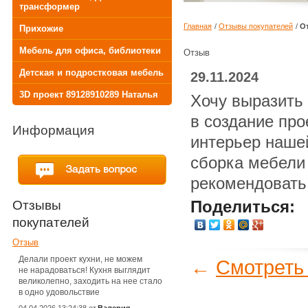
трансформер
Главная
/
Отзывы покупателей
/
О
Прихожие
Мебель для офиса, библиотеки
Отзыв
Детская и подростковая мебель
29.11.2024
3D проект 89128910289 Наталья
Хочу выразить
в создание про
Информация
интерьер нашей
сборка мебели 
рекомендоват
Отзывы
Поделиться:
покупателей
Отзыв
Делали проект кухни, не можем
←
Смотреть
не нарадоваться! Кухня выглядит
великолепно, заходить на нее стало
в одно удовольствие