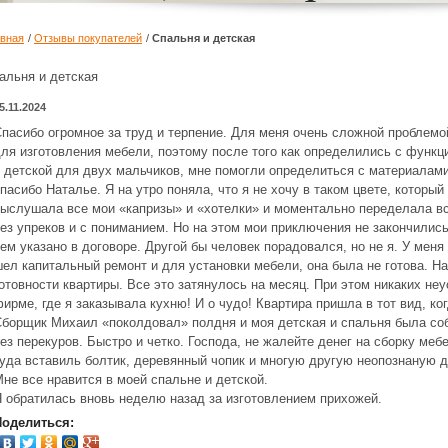
авная
/
Отзывы покупателей
/
Спальня и детская
альня и детская
5.11.2024
пасибо огромное за труд и терпение. Для меня очень сложной проблемо
ля изготовления мебели, поэтому после того как определились с функ
 детской для двух мальчиков, мне помогли определиться с материалами
пасибо Наталье. Я на утро поняла, что я не хочу в таком цвете, котор
ыслушала все мои «капризы» и «хотелки» и моментально переделала вс
ез упреков и с пониманием. Но на этом мои приключения не закончилис
ем указано в договоре. Другой бы человек порадовался, но не я. У меня
ел капитальный ремонт и для установки мебели, она была не готова. Н
отовности квартиры. Все это затянулось на месяц. При этом никаких неу
ирме, где я заказывала кухню! И о чудо! Квартира пришла в тот вид, к
борщик Михаил «поколдовал» полдня и моя детская и спальня была соб
ез перекуров. Быстро и четко. Господа, не жалейте денег на сборку меб
уда вставиль болтик, деревянный чопик и многую другую неопознаную 
не все нравится в моей спальне и детской.
 обратилась вновь неделю назад за изготовлением прихожей.
Поделиться: