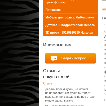
трансформер
Гл
Прихожие
Мебель для офиса, библиотеки
Сп
Детская и подростковая мебель
1
С
3D проект 89128910289 Наталья
д
и
Информация
с
в
б
ч
ш
г
Отзывы
ф
покупателей
С
б
Отзыв
к
Делали проект кухни, не можем
М
не нарадоваться! Кухня выглядит
Я
великолепно, заходить на нее стало
в одно удовольствие