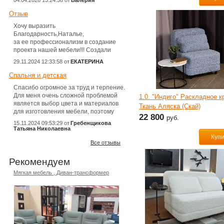
04.04.2026 13:24:38 от
Валерия
Отзыв
Хочу выразить
Благодарность,Наталье,
за ее профессионализм в создание
проекта нашей мебели!!! Создали
полностью интерьер нашей спальни,
29.11.2024 12:33:58 от
ЕКАТЕРИНА
все до самых мелочей!!! Доставка,
сборка мебели в этой компании
Спальня и детская
на высшем уровне!!! Всем буду
Спасибо огромное за труд и терпение.
рекомендовать фирму
Для меня очень сложной проблемой
1.0. "Индиго" Раскладное к
ИНДИВИДУАЛЬНО ПРО МЕБЕЛЬ!!!
является выбор цвета и материалов
Ткань Аляска (Скай)
для изготовления мебели, поэтому
22 800
руб.
после того как определились
15.11.2024 09:53:29 от
Гребенщикова
с функционалом и внешним видом
Татьяна Николаевна
спальни и детской для двух мальчиков,
Куп
Все отзывы
мне помогли определиться
с материалами и цветом мебели.
И вот тут огромное спасибо Наталье.
Рекомендуем
Я на утро поняла, что я не хочу
Мягкая мебель , Диван-трансформер
в таком цвете, который выбрала
в предыдущий день. Наталья
выслушала все мои «капризы»
и «хотелки» и моментально
переделала все эскизы.
Это все происходило без упреков
и с пониманием. Но на этом