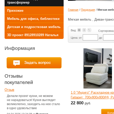
трансформер
Главная
/
Продукция
/
Мягкая меб
Прихожие
Мебель для офиса, библиотеки
Мягкая мебель , Диван-тран
Детская и подростковая мебель
Вид:
Сортировка
3D проект 89128910289 Наталья
Цена: от
до
Информация
Отзывы
покупателей
Отзыв
1.0 "Индиго" Раскладное кр
Делали проект кухни, не можем
Габарит: 700х800х800(Н); 
не нарадоваться! Кухня выглядит
под заказ.
22 800
руб.
великолепно, заходить на нее стало
в одно удовольствие
Куп