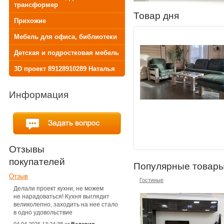
трансформер
Товар дня
Прихожие
Мебель для офиса, библиотеки
Детская и подростковая мебель
3D проект 89128910289 Наталья
Информация
Отзывы
покупателей
Популярные товар
Отзыв
Мягкая мебель , Диван-трансформер
Гостиные
Делали проект кухни, не можем
не нарадоваться! Кухня выглядит
великолепно, заходить на нее стало
в одно удовольствие