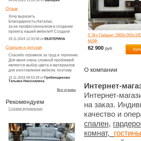
04.04.2026 13:24:38 от
Валерия
Отзыв
Хочу выразить
Благодарность,Наталье,
за ее профессионализм в создание
проекта нашей мебели!!! Создали
1.0. Набор мебели "Натали"
0.Эго Габарит 2800х350х180
полностью интерьер нашей спальни,
29.11.2024 12:33:58 от
ЕКАТЕРИНА
Диван-кровать, Кресло, пуф,
МДФ;
все до самых мелочей!!! Доставка,
сборка мебели в этой компании
столик журнальный.
Спальня и детская
122 600
62 900
руб.
руб.
Купить
Куп
на высшем уровне!!! Всем буду
Спасибо огромное за труд и терпение.
рекомендовать фирму
Для меня очень сложной проблемой
ИНДИВИДУАЛЬНО ПРО МЕБЕЛЬ!!!
является выбор цвета и материалов
О компании
для изготовления мебели, поэтому
после того как определились
15.11.2024 09:53:29 от
Гребенщикова
с функционалом и внешним видом
Татьяна Николаевна
Интернет-мага
спальни и детской для двух мальчиков,
Все отзывы
мне помогли определиться
Интернет-магаз
с материалами и цветом мебели.
И вот тут огромное спасибо Наталье.
Рекомендуем
на заказ. Инди
Я на утро поняла, что я не хочу
Столики журнальные
в таком цвете, который выбрала
качество и опе
в предыдущий день. Наталья
выслушала все мои «капризы»
спален,
гардер
и «хотелки» и моментально
переделала все эскизы.
комнат,
гостин
Это все происходило без упреков
и с пониманием. Но на этом