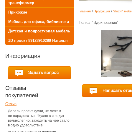
трансформер
Главная
/
Продукция
/
"Лофт" мебе
Прихожие
Мебель для офиса, библиотеки
Полка- "Вдохновение"
Детская и подростковая мебель
3D проект 89128910289 Наталья
Информация
Отзывы
покупателей
Отзыв
Делали проект кухни, не можем
не нарадоваться! Кухня выглядит
великолепно, заходить на нее стало
в одно удовольствие